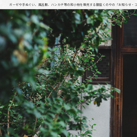
ガーゼや手ぬぐい、風呂敷、ハンカチ等の和小物を販売する銀座くのやの「お知らせ・