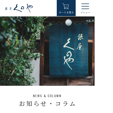
カートを見る
メニュー
ホーム
取扱商品
銀座くのやについて
銀座くのやの歴史
よくある質問
NEWS & COLUMN
お問い合わせ
お知らせ・コラム