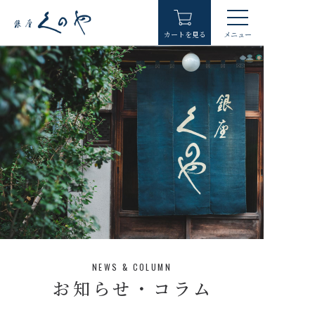
カートを見る
メニュー
ホーム
取扱商品
銀座くのやについて
銀座くのやの歴史
よくある質問
NEWS & COLUMN
お問い合わせ
お知らせ・コラム