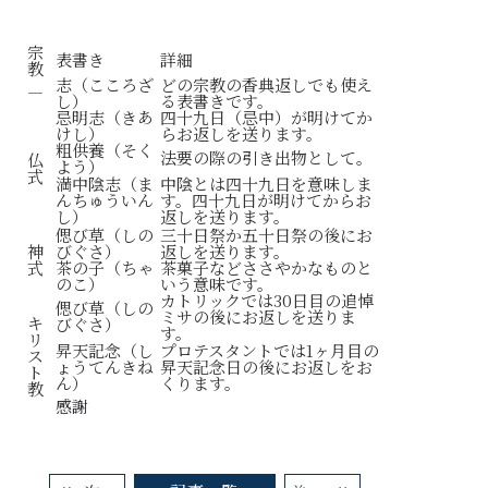
宗
表書き
詳細
教
志（こころざ
どの宗教の香典返しでも使え
―
し）
る表書きです。
忌明志（きあ
四十九日（忌中）が明けてか
けし）
らお返しを送ります。
粗供養（そく
法要の際の引き出物として。
仏
よう）
式
満中陰志（ま
中陰とは四十九日を意味しま
んちゅういん
す。四十九日が明けてからお
し）
返しを送ります。
偲び草（しの
三十日祭か五十日祭の後にお
神
びぐさ）
返しを送ります。
式
茶の子（ちゃ
茶菓子などささやかなものと
のこ）
いう意味です。
カトリックでは30日目の追悼
偲び草（しの
ミサの後にお返しを送りま
キ
びぐさ）
す。
リ
昇天記念（し
プロテスタントでは1ヶ月目の
ス
ょうてんきね
昇天記念日の後にお返しをお
ト
ん）
くります。
教
感謝